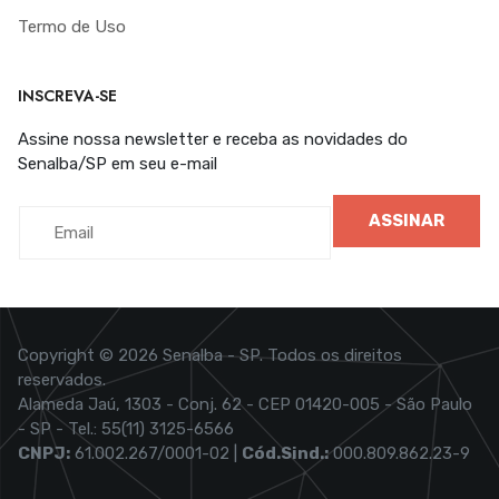
Termo de Uso
INSCREVA-SE
Assine nossa newsletter e receba as novidades do
Senalba/SP em seu e-mail
ASSINAR
Copyright © 2026 Senalba - SP. Todos os direitos
reservados.
Alameda Jaú, 1303 - Conj. 62 - CEP 01420-005 - São Paulo
- SP - Tel.: 55(11) 3125-6566
CNPJ:
61.002.267/0001-02 |
Cód.Sind.:
000.809.862.23-9