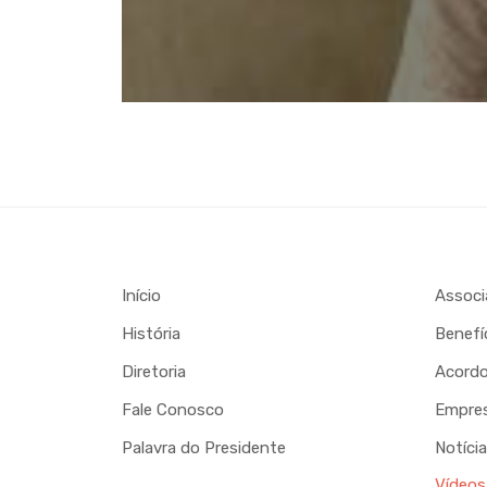
Início
Associ
História
Benefí
Diretoria
Acordo
Fale Conosco
Empre
Palavra do Presidente
Notíci
Vídeos