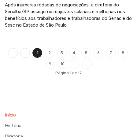
Após inúmeras rodadas de negociações, a diretoria do
Senalba/SP assegurou reajustes salariais e melhorias nos
benefícios aos trabalhadores e trabalhadoras do Senac e do
Sesc no Estado de São Paulo.
1
2
3
4
5
6
7
8
9
10
Página 1 de 17
Início
História
Diretoria